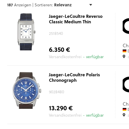
187
Anzeigen |
Sortieren:
Jaeger-LeCoultre Reverso
Classic Medium Thin
2518540
Ch
6.350 €
D
Versandkostenfrei
- verfügbar
Jaeger-LeCoultre Polaris
Chronograph
9028480
Ch
13.290 €
D
Versandkostenfrei
- verfügbar