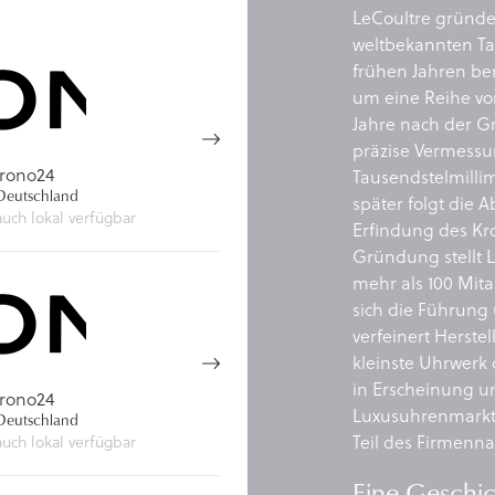
LeCoultre gründe
weltbekannten Tal
frühen Jahren be
um eine Reihe von
Jahre nach der Gr
präzise Vermessu
rono24
Tausendstelmilli
eutschland
später folgt die 
auch lokal verfügbar
Erfindung des Kr
Gründung stellt 
mehr als 100 Mita
sich die Führung
verfeinert Herste
kleinste Uhrwerk 
in Erscheinung un
rono24
Luxusuhrenmarkt
eutschland
Teil des Firmenn
auch lokal verfügbar
Eine Geschich