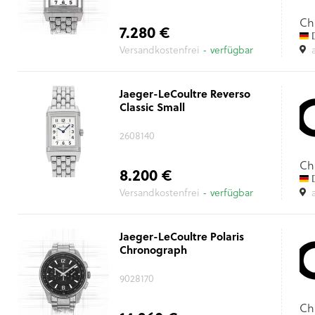
Ch
7.280 €
D
Versandkostenfrei
- verfügbar
Jaeger-LeCoultre Reverso
Classic Small
2608140
Ch
8.200 €
D
Versandkostenfrei
- verfügbar
Jaeger-LeCoultre Polaris
Chronograph
9028170
Ch