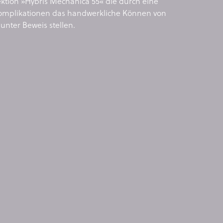
ktion »Hybris Mechanica 55« die durch eine
omplikationen das handwerkliche Können von
unter Beweis stellen.