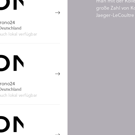
man mit der Kolle
große Zahl von K
Jaeger-LeCoultre 
rono24
eutschland
auch lokal verfügbar
rono24
eutschland
auch lokal verfügbar