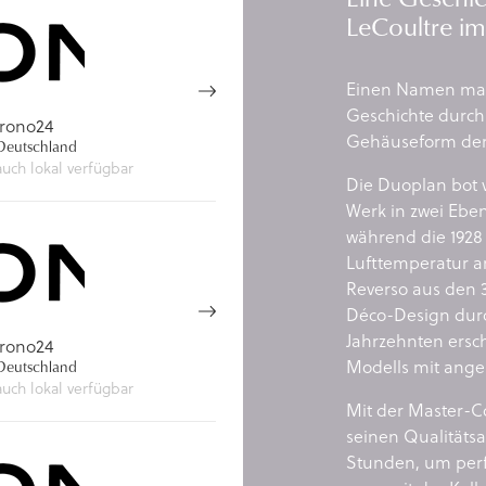
LeCoultre im
Einen Namen mach
Geschichte durch
rono24
Gehäuseform der 
eutschland
auch lokal verfügbar
Die Duoplan bot 
Werk in zwei Eben
während die 1928
Lufttemperatur an
Reverso aus den 3
Déco-Design dur
Jahrzehnten ersc
rono24
Modells mit ange
eutschland
auch lokal verfügbar
Mit der Master-C
seinen Qualitäts
Stunden, um perfe