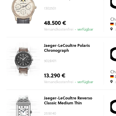
1302501
Ch
48.500 €
D
Versandkostenfrei
- verfügbar
Jaeger-LeCoultre Polaris
Chronograph
9028471
Ch
13.290 €
D
Versandkostenfrei
- verfügbar
Jaeger-LeCoultre Reverso
Classic Medium Thin
2518140