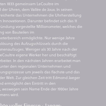
ten 1833 gemeinsam LeCoultre im
 der Uhren, dem Vallée de Joux. In seinen
reicherte das Unternehmen die Uhrherstellung
 Innovationen. Darunter befindet sich das 11
ündung vorgestellte Millionometer, welches die
ng von Bauteilen im
meterbereich ermöglichte. Nur wenige Jahre
Ablösung des Aufzugschlüssels durch die
onenaufzuges. Weniger als 30 Jahre nach der
LeCoultre eigene Werker her und beschäftigt
rbeiter. In den nächsten Jahren erarbeitet man
 unter den regionalen Unternehmen und
llungsprozesse um jeweils das flachste und das
der Welt. Zur gleichen Zeit tritt Edmond Jaeger
d ermöglicht den Eintritt in den
, weswegen sein Name Ende der 1930er Jahre
amens wird.
te voller Finesse - Jaeger-