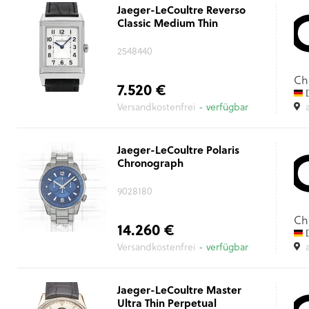
Jaeger-LeCoultre Reverso
Classic Medium Thin
2548440
Ch
7.520 €
D
Versandkostenfrei
- verfügbar
Jaeger-LeCoultre Polaris
Chronograph
9028180
Ch
14.260 €
D
Versandkostenfrei
- verfügbar
Jaeger-LeCoultre Master
Ultra Thin Perpetual