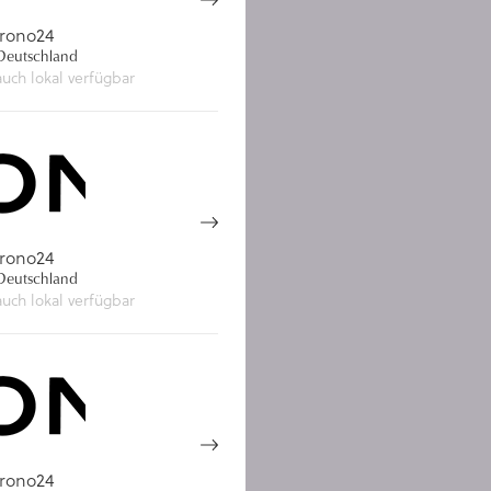
rono24
eutschland
auch lokal verfügbar
rono24
eutschland
auch lokal verfügbar
rono24