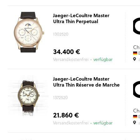
Jaeger-LeCoultre Master
Ultra Thin Perpetual
1302520
Ch
34.400 €
D
Versandkostenfrei
- verfügbar
Jaeger-LeCoultre Master
Ultra Thin Réserve de Marche
1372520
Ch
21.860 €
D
Versandkostenfrei
- verfügbar