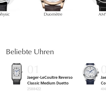
hysic
Duomètre
AM
Beliebte Uhren
Jaeger-LeCoultre Reverso
Ja
Classic Medium Duetto
Co
2588422
41