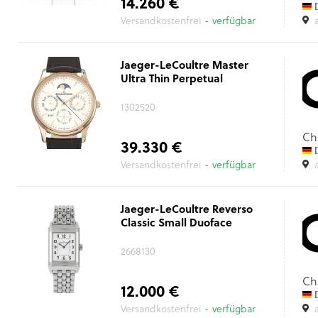
14.260 €
D
Versandkostenfrei
- verfügbar
Jaeger-LeCoultre Master
Ultra Thin Perpetual
1302520
Ch
39.330 €
D
Versandkostenfrei
- verfügbar
Jaeger-LeCoultre Reverso
Classic Small Duoface
2668130
Ch
12.000 €
D
Versandkostenfrei
- verfügbar