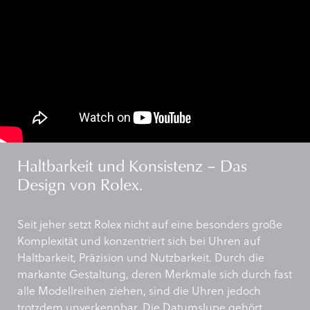
Haltbarkeit und Konsistenz – Das
Design von Rolex.
Seit jeher setzt Rolex nicht auf eine besonders große
Komplexität und konzentriert sich bei Uhren auf
Haltbarkeit, Präzision und Nutzbarkeit. Durch die
markante Gestaltung, deren Merkmale sich durch fast
alle Modellreihen ziehen, sind die Uhren jedoch
trotzdem unverkennbar. Die Datumslupe gehört