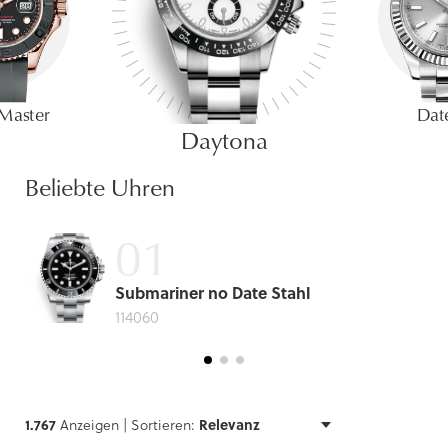
Master
Date
Daytona
Beliebte Uhren
Submariner no Date Stahl
114060
1.767
Anzeigen |
Sortieren: