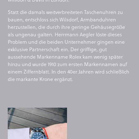
Statt die damals weitverbreiteten Taschenuhren zu
bauen, entschloss sich Wilsdorf, Armbanduhren
herzustellen, die durch ihre geringe Gehäusegröße
als ungenau galten. Herrmann Aegler löste dieses
Problem und die beiden Unternehmer gingen eine
exklusive Partnerschaft ein. Der griffige, gut
aussehende Markenname Rolex kam wenig später
hinzu und wurde 1910 zum ersten Markennamen auf
einem Ziffernblatt. In den 40er Jahren wird schließlich
die markante Krone ergänzt.