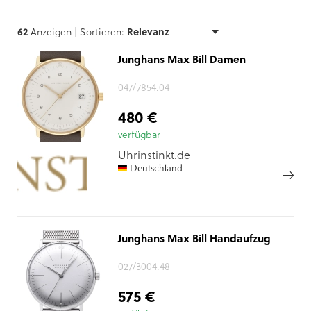
62
Anzeigen |
Sortieren:
Junghans Max Bill Damen
047/7854.04
480 €
verfügbar
Uhrinstinkt.de
Deutschland
Junghans Max Bill Handaufzug
027/3004.48
575 €