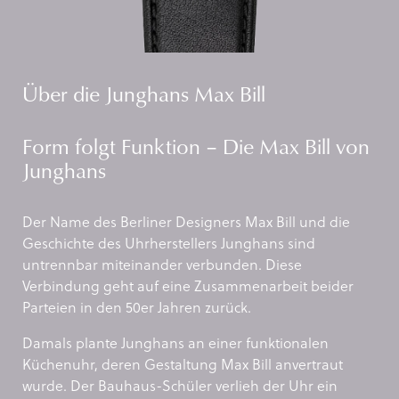
Über die Junghans Max Bill
Form folgt Funktion – Die Max Bill von
Junghans
Der Name des Berliner Designers Max Bill und die
Geschichte des Uhrherstellers Junghans sind
untrennbar miteinander verbunden. Diese
Verbindung geht auf eine Zusammenarbeit beider
Parteien in den 50er Jahren zurück.
Damals plante Junghans an einer funktionalen
Küchenuhr, deren Gestaltung Max Bill anvertraut
wurde. Der Bauhaus-Schüler verlieh der Uhr ein