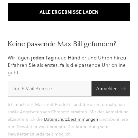
ALLE ERGEBNISSE LADEN
Keine passende Max Bill gefunden?
Wir fügen
jeden Tag
neue Händler und Uhren hinzu.
Erfahren Sie als erstes, falls die passende Uhr online
geht:
Anmelden
Ich möchte E-Mails mit Produkt- und Serviceinformationen
sowie Angeboten von Chronoto erhalten. Mit der Anmeldung
akzeptiere ich die
Datenschutzbestimmungen
und abonniere
den Newsletter von Chronoto. Die Abmeldung vom
Newsletter ist jederzeit möglich.