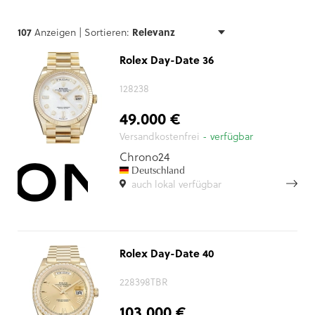
107
Anzeigen |
Sortieren:
Rolex Day-Date 36
128238
49.000 €
Versandkostenfrei
- verfügbar
Chrono24
Deutschland
auch lokal verfügbar
Rolex Day-Date 40
228398TBR
103.000 €