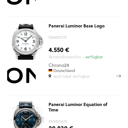
Panerai Luminor Base Logo
PAM00775
4.550 €
Versandkostenfrei
- verfügbar
Chrono24
Deutschland
auch lokal verfügbar
Panerai Luminor Equation of
Time
PAM00670