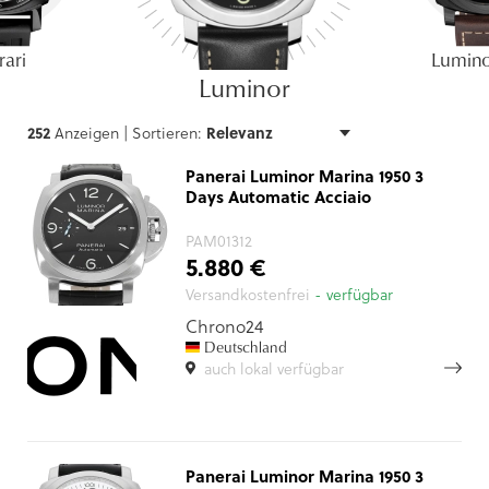
rari
Lumino
Luminor
252
Anzeigen |
Sortieren:
Panerai Luminor Marina 1950 3
Days Automatic Acciaio
PAM01312
5.880 €
Versandkostenfrei
- verfügbar
Chrono24
Deutschland
auch lokal verfügbar
Panerai Luminor Marina 1950 3