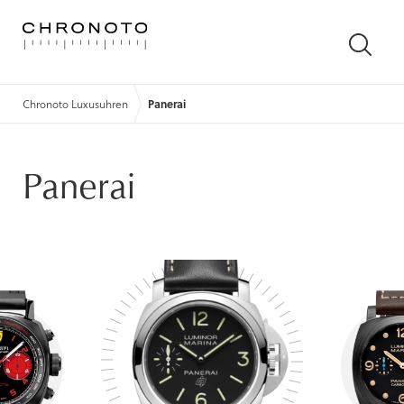
SUCH
ÖFFN
Chronoto Luxusuhren
Panerai
Panerai