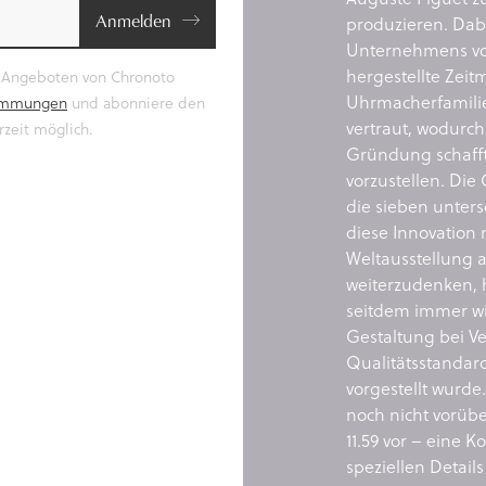
Anmelden
produzieren. Dab
Unternehmens von
hergestellte Zeit
e Angeboten von Chronoto
Uhrmacherfamili
timmungen
und abonniere den
vertraut, wodurch
zeit möglich.
Gründung schaff
vorzustellen. Di
die sieben unter
diese Innovation 
Weltausstellung 
weiterzudenken,
seitdem immer wie
Gestaltung bei V
Qualitätsstandard
vorgestellt wurde
noch nicht vorübe
11.59 vor – eine K
speziellen Detai