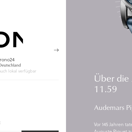
rono24
eutschland
auch lokal verfügbar
Über die
11.59
Audemars Pi
:
Vor 145 Jahren ta
Auguste Piguet 