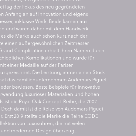
ei lag der Fokus des neu gegründeten
 Anfang an auf Innovation und eigens
messer, inklusive Werk. Beide kamen aus
en und waren daher mit dem Handwerk
 es die Marke auch schon kurz nach der
te einen außergewöhnlichen Zeitmesser
e Grand Complication erhielt ihren Namen durch
schiedlichen Komplikationen und wurde für
mit einer Medaille auf der Pariser
ausgezeichnet. Die Leistung, immer einen Stück
 hat das Familienunternehmen Audemars Piguet
der bewiesen. Beste Beispiele für innovative
erwendung luxuriöser Materialien und hohen
s ist die Royal Oak Concept-Reihe, die 2002
. Doch damit ist die Reise von Audemars Piguet
r. Erst 2019 stellte die Marke die Reihe CODE
ollektion von Luxusuhren, die mit vielen
ls und modernen Design überzeugt.