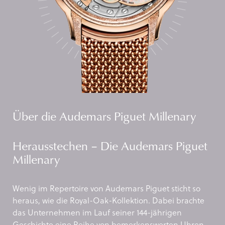
Über die Audemars Piguet Millenary
Herausstechen – Die Audemars Piguet
Millenary
Wenig im Repertoire von Audemars Piguet sticht so
heraus, wie die Royal-Oak-Kollektion. Dabei brachte
das Unternehmen im Lauf seiner 144-jährigen
Geschichte eine Reihe von bemerkenswerten Uhren