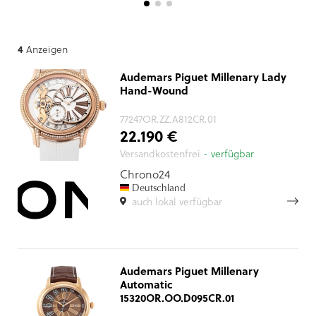
4
Anzeigen
Audemars Piguet Millenary Lady
Hand-Wound
77247OR.ZZ.A812CR.01
22.190 €
Versandkostenfrei
- verfügbar
Chrono24
Deutschland
auch lokal verfügbar
Audemars Piguet Millenary
Automatic
15320OR.OO.D095CR.01