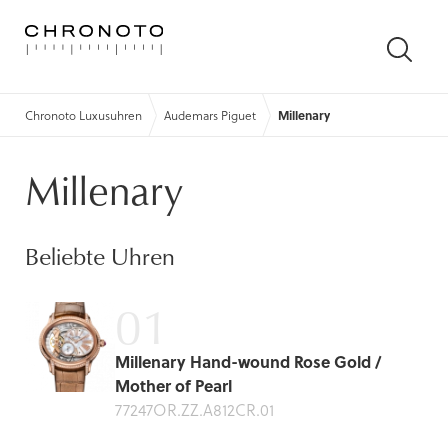
SUCH
ÖFFN
Chronoto Luxusuhren
Audemars Piguet
Millenary
Millenary
Beliebte Uhren
Millenary Hand-wound Rose Gold /
Mother of Pearl
77247OR.ZZ.A812CR.01