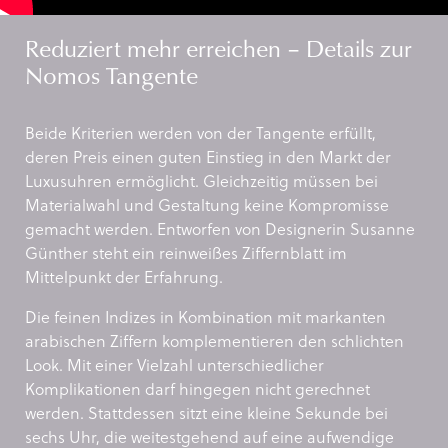
Reduziert mehr erreichen – Details zur
Nomos Tangente
Beide Kriterien werden von der Tangente erfüllt,
deren Preis einen guten Einstieg in den Markt der
Luxusuhren ermöglicht. Gleichzeitig müssen bei
Materialwahl und Gestaltung keine Kompromisse
gemacht werden. Entworfen von Designerin Susanne
Günther steht ein reinweißes Ziffernblatt im
Mittelpunkt der Erfahrung.
Die feinen Indizes in Kombination mit markanten
arabischen Ziffern komplementieren den schlichten
Look. Mit einer Vielzahl unterschiedlicher
Komplikationen darf hingegen nicht gerechnet
werden. Stattdessen sitzt eine kleine Sekunde bei
sechs Uhr, die weitestgehend auf eine aufwendige