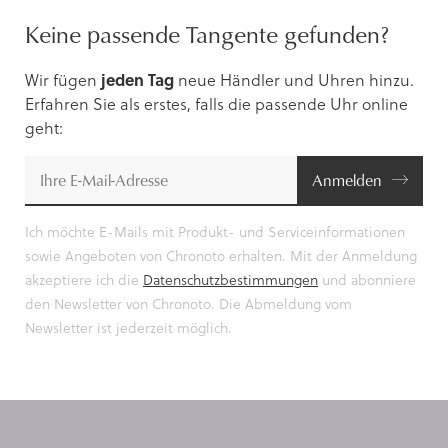
Keine passende Tangente gefunden?
Wir fügen
jeden Tag
neue Händler und Uhren hinzu.
Erfahren Sie als erstes, falls die passende Uhr online
geht:
Anmelden
Ich möchte E-Mails mit Produkt- und Serviceinformationen
sowie Angeboten von Chronoto erhalten. Mit der Anmeldung
akzeptiere ich die
Datenschutzbestimmungen
und abonniere
den Newsletter von Chronoto. Die Abmeldung vom
Newsletter ist jederzeit möglich.