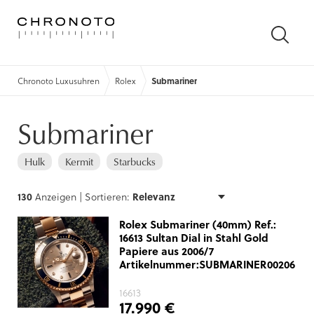
SUCH
ÖFFN
Chronoto Luxusuhren
Rolex
Submariner
Submariner
Hulk
Kermit
Starbucks
130
Anzeigen |
Sortieren:
Rolex Submariner (40mm) Ref.:
16613 Sultan Dial in Stahl Gold
Papiere aus 2006/7
Artikelnummer:SUBMARINER00206
16613
17.990 €